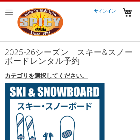
コ
ン
マ
サインイン
テ
ン
ツ
に
ス
キ
2025-26シーズン スキー&スノー
ッ
ボードレンタル予約
プ
カテゴリを選択してください。