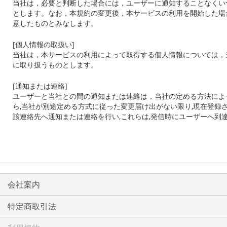
当社は，必要と判断した場合には，ユーザーに通知することなくい
とします。なお，本規約の変更後，本サービスの利用を開始した場
意したものとみなします。
[
個人情報の取扱い
]
当社は，本サービスの利用によって取得する個人情報については，
に取り扱うものとします。
[
通知または連絡
]
ユーザーと当社との間の通知または連絡は，当社の定める方法によ
ら
,
当社が別途定める方式に従った変更届け出がない限り
,
現在登録
該連絡先へ通知または連絡を行い
,
これらは
,
発信時にユーザーへ到
会社案内
特定商取引法