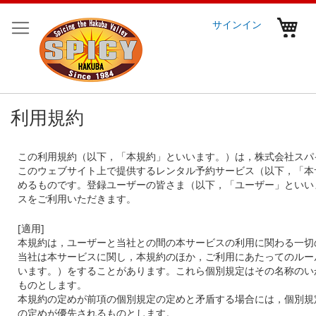
コ
ン
マ
サインイン
テ
ン
ツ
に
ス
キ
利用規約
ッ
プ
この利用規約（以下，「本規約」といいます。）は，株式会社スパ
このウェブサイト上で提供するレンタル予約サービス（以下，「本
めるものです。登録ユーザーの皆さま（以下，「ユーザー」といい
スをご利用いただきます。
[
適用
]
本規約は，ユーザーと当社との間の本サービスの利用に関わる一切
当社は本サービスに関し，本規約のほか，ご利用にあたってのルー
います。）をすることがあります。これら個別規定はその名称のい
ものとします。
本規約の定めが前項の個別規定の定めと矛盾する場合には，個別規
の定めが優先されるものとします。