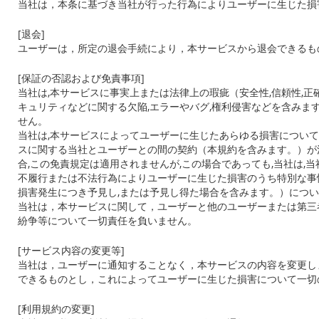
当社は，本条に基づき当社が行った行為によりユーザーに生じた損
[
退会
]
ユーザーは，所定の退会手続により，本サービスから退会できるも
[
保証の否認および免責事項
]
当社は
,
本サービスに事実上または法律上の瑕疵（安全性
,
信頼性
,
正
キュリティなどに関する欠陥
,
エラーやバグ
,
権利侵害などを含みま
せん。
当社は,本サービスによってユーザーに生じたあらゆる損害について
スに関する当社とユーザーとの間の契約（本規約を含みます。）が
合,この免責規定は適用されませんが,この場合であっても,当社は,
不履行または不法行為によりユーザーに生じた損害のうち特別な事
損害発生につき予見し,または予見し得た場合を含みます。）につ
当社は，本サービスに関して，ユーザーと他のユーザーまたは第三
紛争等について一切責任を負いません。
[
サービス内容の変更等
]
当社は，ユーザーに通知することなく，本サービスの内容を変更し
できるものとし，これによってユーザーに生じた損害について一切
[
利用規約の変更
]