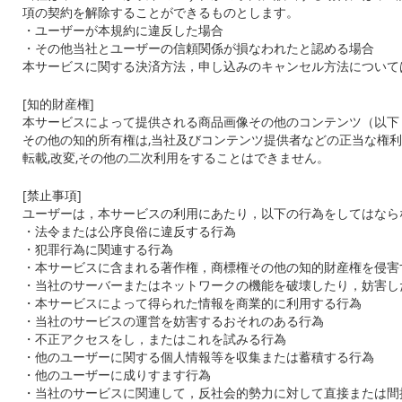
項の契約を解除することができるものとします。
・ユーザーが本規約に違反した場合
・その他当社とユーザーの信頼関係が損なわれたと認める場合
本サービスに関する決済方法，申し込みのキャンセル方法について
[
知的財産権
]
本サービスによって提供される商品画像その他のコンテンツ（以下
その他の知的所有権は
,
当社及びコンテンツ提供者などの正当な権利
転載
,
改変
,
その他の二次利用をすることはできません。
[
禁止事項
]
ユーザーは，本サービスの利用にあたり，以下の行為をしてはなら
・法令または公序良俗に違反する行為
・犯罪行為に関連する行為
・本サービスに含まれる著作権，商標権その他の知的財産権を侵害
・当社のサーバーまたはネットワークの機能を破壊したり，妨害し
・本サービスによって得られた情報を商業的に利用する行為
・当社のサービスの運営を妨害するおそれのある行為
・不正アクセスをし，またはこれを試みる行為
・他のユーザーに関する個人情報等を収集または蓄積する行為
・他のユーザーに成りすます行為
・当社のサービスに関連して，反社会的勢力に対して直接または間