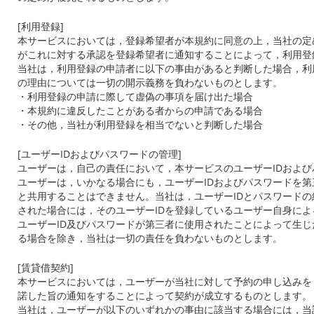
[
利用登録
]
本サービスにおいては，登録希望者が本規約に同意の上，当社の定
がこれに対する承認を登録希望者に通知することによって，利用登
当社は，利用登録の申請者に以下の事由があると判断した場合，利
の理由については一切の開示義務を負わないものとします。
・利用登録の申請に際して虚偽の事項を届け出た場合
・本規約に違反したことがある者からの申請である場合
・その他，当社が利用登録を相当でないと判断した場合
[
ユーザー
ID
およびパスワードの管理
]
ユーザーは，自己の責任において，本サービスのユーザー
ID
および
ユーザーは，いかなる場合にも，ユーザー
ID
およびパスワードを第
と共用することはできません。当社は，ユーザー
ID
とパスワードの
された場合には，そのユーザー
ID
を登録しているユーザー自身によ
ユーザーID及びパスワードが第三者に使用されたことによって生
る場合を除き，当社は一切の責任を負わないものとします。
[
賃貸借契約
]
本サービスにおいては，ユーザーが当社に対して予約の申し込みを
諾した旨の通知をすることによって契約が成立するものとします。
当社は，ユーザーが以下のいずれかの事由に該当する場合には，当