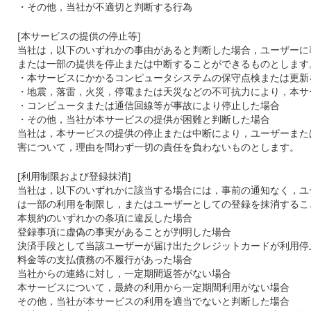
・その他，当社が不適切と判断する行為
[
本サービスの提供の停止等
]
当社は，以下のいずれかの事由があると判断した場合，ユーザーに
または一部の提供を停止または中断することができるものとします
・本サービスにかかるコンピュータシステムの保守点検または更新
・地震，落雷，火災，停電または天災などの不可抗力により，本サ
・コンピュータまたは通信回線等が事故により停止した場合
・その他，当社が本サービスの提供が困難と判断した場合
当社は，本サービスの提供の停止または中断により，ユーザーまた
害について，理由を問わず一切の責任を負わないものとします。
[
利用制限および登録抹消
]
当社は，以下のいずれかに該当する場合には，事前の通知なく，ユ
は一部の利用を制限し，またはユーザーとしての登録を抹消するこ
本規約のいずれかの条項に違反した場合
登録事項に虚偽の事実があることが判明した場合
決済手段として当該ユーザーが届け出たクレジットカードが利用停
料金等の支払債務の不履行があった場合
当社からの連絡に対し，一定期間返答がない場合
本サービスについて，最終の利用から一定期間利用がない場合
その他，当社が本サービスの利用を適当でないと判断した場合