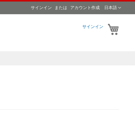
言
サインイン
アカウント作成
日本語
語
マイカ
サインイン